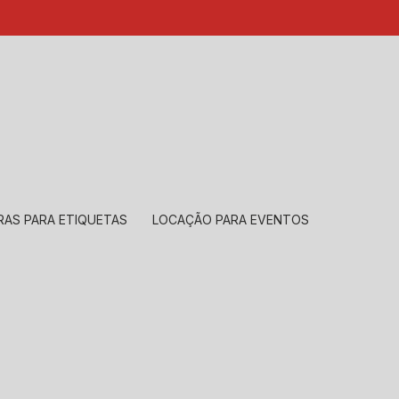
85
(11) 99239-1832
atendimento@santeccopiadoras.com.br
RAS PARA ETIQUETAS
LOCAÇÃO PARA EVENTOS