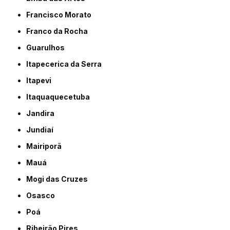
Francisco Morato
Franco da Rocha
Guarulhos
Itapecerica da Serra
Itapevi
Itaquaquecetuba
Jandira
Jundiaí
Mairiporã
Mauá
Mogi das Cruzes
Osasco
Poá
Ribeirão Pires