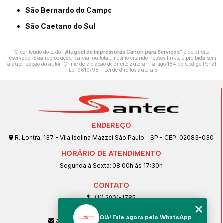
São Bernardo do Campo
São Caetano do Sul
O conteúdo do texto "
Aluguel de Impressoras Canon para Serviços
" é de direito
reservado. Sua reprodução, parcial ou total, mesmo citando nossos links, é proibida sem
a autorização do autor. Crime de violação de direito autoral – artigo 184 do Código Penal
–
Lei 9610/98 - Lei de direitos autorais
.
ENDEREÇO
R. Lontra, 137 - Vila Isolina Mazzei São Paulo - SP - CEP: 02083-030
HORÁRIO DE ATENDIMENTO
Segunda à Sexta: 08:00h às 17:30h
CONTATO
(11) 2901-1785
(11) 99239-1832
Olá! Fale agora pelo WhatsApp
atendimento@santeccopiadoras.com.br