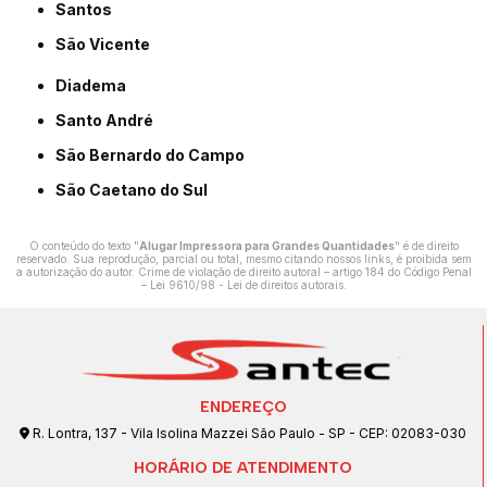
Santos
São Vicente
Diadema
Santo André
São Bernardo do Campo
São Caetano do Sul
O conteúdo do texto "
Alugar Impressora para Grandes Quantidades
" é de direito
reservado. Sua reprodução, parcial ou total, mesmo citando nossos links, é proibida sem
a autorização do autor. Crime de violação de direito autoral – artigo 184 do Código Penal
–
Lei 9610/98 - Lei de direitos autorais
.
ENDEREÇO
R. Lontra, 137 - Vila Isolina Mazzei São Paulo - SP - CEP: 02083-030
HORÁRIO DE ATENDIMENTO