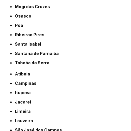
Mogi das Cruzes
Osasco
Poá
Ribeirão Pires
Santa Isabel
Santana de Parnaíba
Taboão da Serra
Atibaia
Campinas
Itupeva
Jacareí
Limeira
Louveira
São José dos Campos