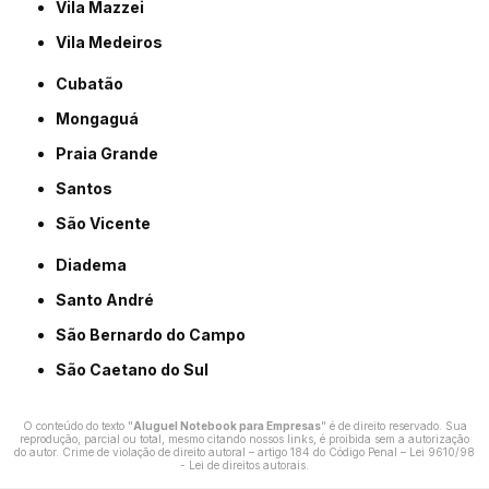
Vila Mazzei
Vila Medeiros
Cubatão
Mongaguá
Praia Grande
Santos
São Vicente
Diadema
Santo André
São Bernardo do Campo
São Caetano do Sul
O conteúdo do texto "
Aluguel Notebook para Empresas
" é de direito reservado. Sua
reprodução, parcial ou total, mesmo citando nossos links, é proibida sem a autorização
do autor. Crime de violação de direito autoral – artigo 184 do Código Penal –
Lei 9610/98
- Lei de direitos autorais
.