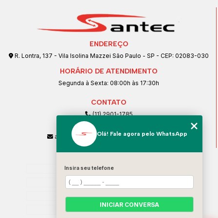
ENDEREÇO
R. Lontra, 137 - Vila Isolina Mazzei São Paulo - SP - CEP: 02083-030
HORÁRIO DE ATENDIMENTO
Segunda à Sexta: 08:00h às 17:30h
CONTATO
(11) 2901-1785
(11) 99239-1832
Olá! Fale agora pelo WhatsApp
atendimento@santeccopiadoras.com.br
MENU
Home
Insira seu telefone
Empresa
SERVIÇOS
INICIAR CONVERSA
Contato