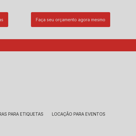
as
Faça seu orçamento agora mesmo
85
(11) 99239-1832
atendimento@santeccopiadoras.com.br
RAS PARA ETIQUETAS
LOCAÇÃO PARA EVENTOS