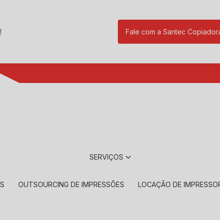
!
Fale com a Santec Copiador
(11) 2901-17
SERVIÇOS
RS
OUTSOURCING DE IMPRESSÕES
LOCAÇÃO DE IMPRESSO