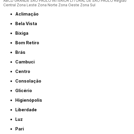
ABCD
GRANDE SÃO PAULO
INTERIOR
LITORAL DE SÃO PAULO
Região
Central
Zona Leste
Zona Norte
Zona Oeste
Zona Sul
Aclimação
Bela Vista
Bixiga
Bom Retiro
Brás
Cambuci
Centro
Consolação
Glicério
Higienópolis
Liberdade
Luz
Pari