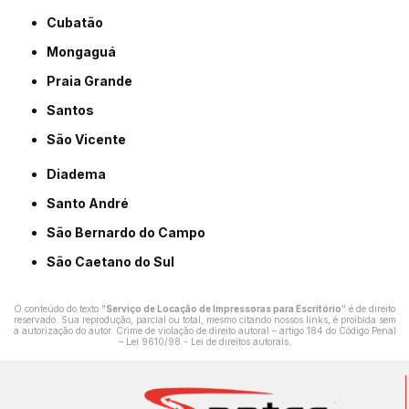
Cubatão
Mongaguá
Praia Grande
Santos
São Vicente
Diadema
Santo André
São Bernardo do Campo
São Caetano do Sul
O conteúdo do texto "
Serviço de Locação de Impressoras para Escritório
" é de direito
reservado. Sua reprodução, parcial ou total, mesmo citando nossos links, é proibida sem
a autorização do autor. Crime de violação de direito autoral – artigo 184 do Código Penal
–
Lei 9610/98 - Lei de direitos autorais
.