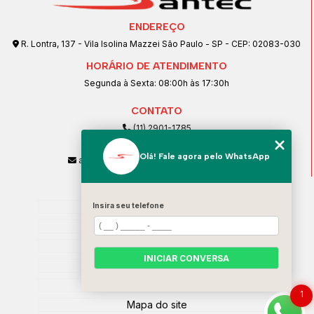
ENDEREÇO
R. Lontra, 137 - Vila Isolina Mazzei São Paulo - SP - CEP: 02083-030
HORÁRIO DE ATENDIMENTO
Segunda à Sexta: 08:00h às 17:30h
CONTATO
(11) 2901-1785
(11) 99239-1832
Olá! Fale agora pelo WhatsApp
atendimento@santeccopiadoras.com.br
MENU
Home
Insira seu telefone
Empresa
SERVIÇOS
INICIAR CONVERSA
Contato
Categorias
1
Mapa do site