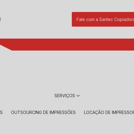
!
Fale com a Santec Copiador
(11) 2901-17
SERVIÇOS
RS
OUTSOURCING DE IMPRESSÕES
LOCAÇÃO DE IMPRESSO