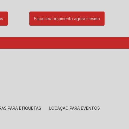
as
Faça seu orçamento agora mesmo
85
(11) 99239-1832
atendimento@santeccopiadoras.com.br
RAS PARA ETIQUETAS
LOCAÇÃO PARA EVENTOS