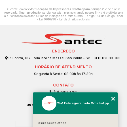
O conteúdo do texto "
Locação de Impressoras Brother para Serviços
" é de direito
reservado. Sua reprodução, parcial ou total, mesmo citando nossos links, é proibida sem
a autorização do autor. Crime de violação de direito autoral – artigo 184 do Código Penal
–
Lei 9610/98 - Lei de direitos autorais
.
ENDEREÇO
R. Lontra, 137 - Vila Isolina Mazzei São Paulo - SP - CEP: 02083-030
HORÁRIO DE ATENDIMENTO
Segunda à Sexta: 08:00h às 17:30h
CONTATO
(11) 2901-1785
(11) 99239-1832
Olá! Fale agora pelo WhatsApp
atendimento@santeccopiadoras.com.br
MENU
Home
Insira seu telefone