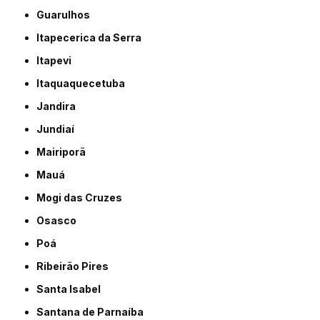
Guarulhos
Itapecerica da Serra
Itapevi
Itaquaquecetuba
Jandira
Jundiaí
Mairiporã
Mauá
Mogi das Cruzes
Osasco
Poá
Ribeirão Pires
Santa Isabel
Santana de Parnaíba