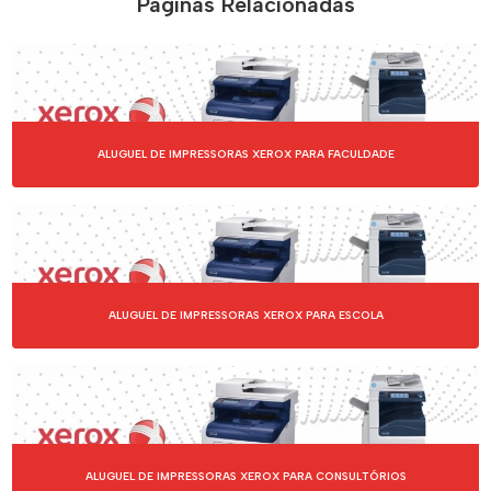
Páginas Relacionadas
EMPRESAS DE OUTSOURCING DE IMPRESSÃO
EMPRESAS PARA ALUGUEL DE IMPRESSORAS
EMPRESAS PARA LOCAÇÃO DE IMPRESSORAS
ALUGUEL DE IMPRESSORAS XEROX PARA FACULDADE
IMPRESSORA PARA LOCAÇÃO
IMPRESSORAS DE ETIQUETAS
IMPRESSORAS MULTIFUNCIONAIS
ALUGUEL DE IMPRESSORAS XEROX PARA ESCOLA
IMPRESSORAS PARA ALUGAR
LOCAÇÃO DE IMPRESSORA BROTHER
LOCAÇÃO DE IMPRESSORA CANON
LOCAÇÃO DE IMPRESSORA EPSON
ALUGUEL DE IMPRESSORAS XEROX PARA CONSULTÓRIOS