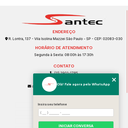
ENDEREÇO
R. Lontra, 137 - Vila Isolina Mazzei São Paulo - SP - CEP: 02083-030
HORÁRIO DE ATENDIMENTO
Segunda à Sexta: 08:00h às 17:30h
CONTATO
(11) 2901-1785
(11) 99239-1832
Olá! Fale agora pelo WhatsApp
atendimento@santeccopiadoras.com.br
MENU
Insira seu telefone
Home
Empresa
SERVIÇOS
INICIAR CONVERSA