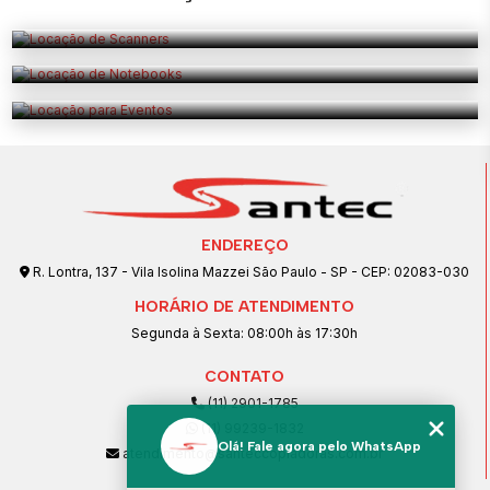
Locação de Notebooks
Saiba mais
Locação para Eventos
Saiba mais
Saiba mais
ENDEREÇO
R. Lontra, 137 - Vila Isolina Mazzei São Paulo - SP - CEP: 02083-030
HORÁRIO DE ATENDIMENTO
Segunda à Sexta: 08:00h às 17:30h
CONTATO
(11) 2901-1785
(11) 99239-1832
Olá! Fale agora pelo WhatsApp
atendimento@santeccopiadoras.com.br