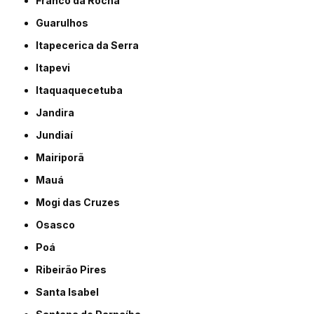
Franco da Rocha
Guarulhos
Itapecerica da Serra
Itapevi
Itaquaquecetuba
Jandira
Jundiaí
Mairiporã
Mauá
Mogi das Cruzes
Osasco
Poá
Ribeirão Pires
Santa Isabel