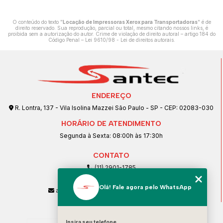
O conteúdo do texto "
Locação de Impressoras Xerox para Transportadoras
" é de
direito reservado. Sua reprodução, parcial ou total, mesmo citando nossos links, é
proibida sem a autorização do autor. Crime de violação de direito autoral – artigo 184 do
Código Penal –
Lei 9610/98 - Lei de direitos autorais
.
ENDEREÇO
R. Lontra, 137 - Vila Isolina Mazzei São Paulo - SP - CEP: 02083-030
HORÁRIO DE ATENDIMENTO
Segunda à Sexta: 08:00h às 17:30h
CONTATO
(11) 2901-1785
(11) 99239-1832
Olá! Fale agora pelo WhatsApp
atendimento@santeccopiadoras.com.br
MENU
Insira seu telefone