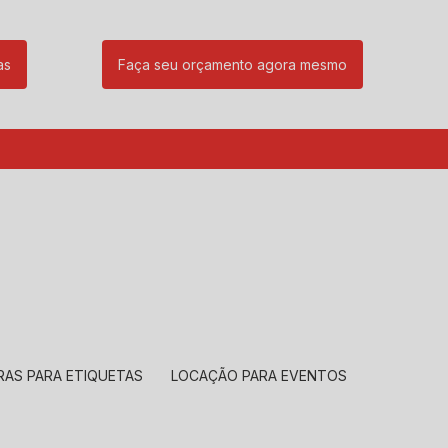
as
Faça seu orçamento agora mesmo
85
(11) 99239-1832
atendimento@santeccopiadoras.com.br
RAS PARA ETIQUETAS
LOCAÇÃO PARA EVENTOS