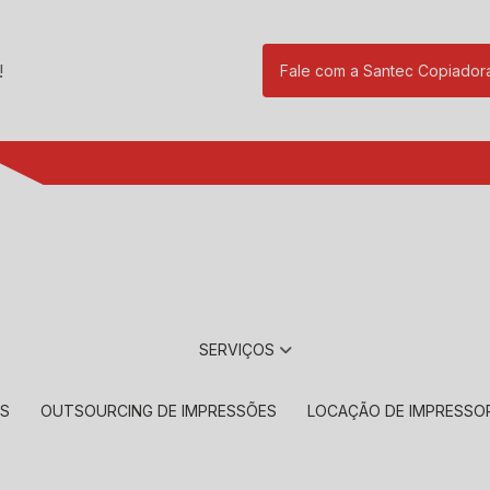
!
Fale com a Santec Copiador
(11) 2901-17
SERVIÇOS
RS
OUTSOURCING DE IMPRESSÕES
LOCAÇÃO DE IMPRESSO