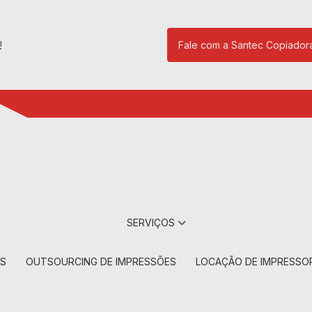
!
Fale com a Santec Copiador
(11) 2901-17
SERVIÇOS
RS
OUTSOURCING DE IMPRESSÕES
LOCAÇÃO DE IMPRESSO