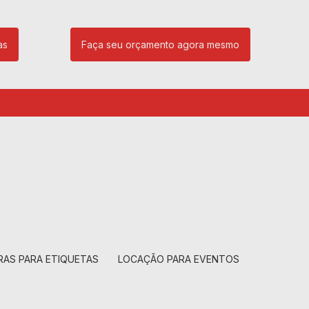
as
Faça seu orçamento agora mesmo
85
(11) 99239-1832
atendimento@santeccopiadoras.com.br
RAS PARA ETIQUETAS
LOCAÇÃO PARA EVENTOS