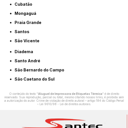
Cubatão
Mongaguá
Praia Grande
Santos
São Vicente
Diadema
Santo André
São Bernardo do Campo
São Caetano do Sul
O conteúdo do texto "
Aluguel de Impressora de Etiquetas Térmica
" é de direito
reservado. Sua reprodução, parcial ou total, mesmo citando nossos links, é proibida sem
a autorização do autor. Crime de violação de direito autoral – artigo 184 do Código Penal
–
Lei 9610/98 - Lei de direitos autorais
.