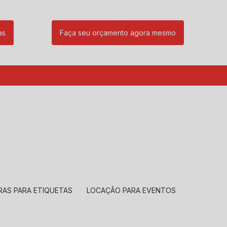
as
Faça seu orçamento agora mesmo
85
(11) 99239-1832
atendimento@santeccopiadoras.com.br
RAS PARA ETIQUETAS
LOCAÇÃO PARA EVENTOS