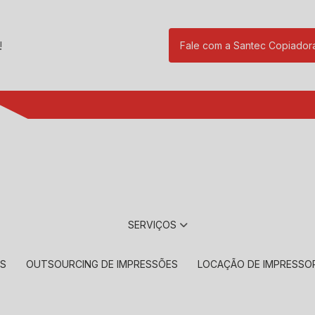
!
Fale com a Santec Copiador
(11) 2901-17
SERVIÇOS
RS
OUTSOURCING DE IMPRESSÕES
LOCAÇÃO DE IMPRESSO