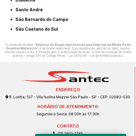
Santo André
São Bernardo do Campo
São Caetano do Sul
O conteúdo do texto "
Empresa de Alugar Impressoras para Empresa de Médio Porte
Ermelino Matarazzo
" é de direito reservado. Sua reprodução, parcial ou total, mesmo
citando nossos links, é proibida sem a autorização do autor. Crime de violação de direito
autoral – artigo 184 do Código Penal –
Lei 9610/98 - Lei de direitos autorais
.
ENDEREÇO
R. Lontra, 137 - Vila Isolina Mazzei São Paulo - SP - CEP: 02083-030
HORÁRIO DE ATENDIMENTO
Segunda à Sexta: 08:00h às 17:30h
CONTATO
(11) 2901-1785