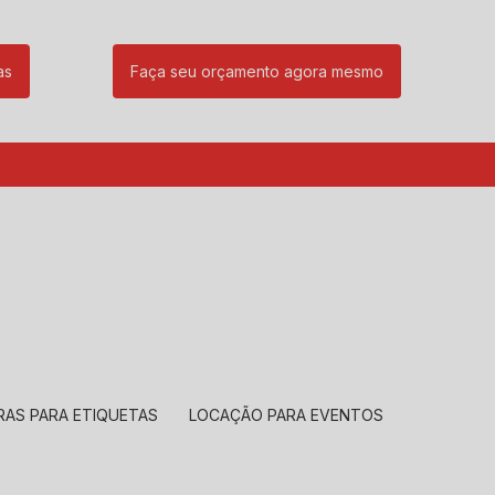
as
Faça seu orçamento agora mesmo
85
(11) 99239-1832
atendimento@santeccopiadoras.com.br
RAS PARA ETIQUETAS
LOCAÇÃO PARA EVENTOS