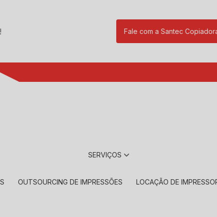
!
Fale com a Santec Copiador
(11) 2901-17
SERVIÇOS
RS
OUTSOURCING DE IMPRESSÕES
LOCAÇÃO DE IMPRESSO