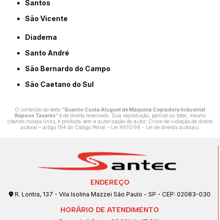
Santos
São Vicente
Diadema
Santo André
São Bernardo do Campo
São Caetano do Sul
O conteúdo do texto "
Quanto Custa Aluguel de Máquina Copiadora Industrial
Raposo Tavares
" é de direito reservado. Sua reprodução, parcial ou total, mesmo
citando nossos links, é proibida sem a autorização do autor. Crime de violação de direito
autoral – artigo 184 do Código Penal –
Lei 9610/98 - Lei de direitos autorais
.
ENDEREÇO
R. Lontra, 137 - Vila Isolina Mazzei São Paulo - SP - CEP: 02083-030
HORÁRIO DE ATENDIMENTO