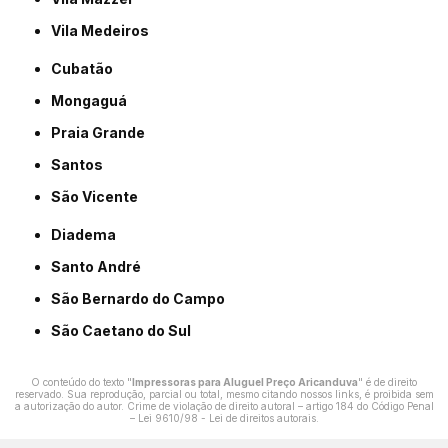
Vila Medeiros
Cubatão
Mongaguá
Praia Grande
Santos
São Vicente
Diadema
Santo André
São Bernardo do Campo
São Caetano do Sul
O conteúdo do texto "
Impressoras para Aluguel Preço Aricanduva
" é de direito
reservado. Sua reprodução, parcial ou total, mesmo citando nossos links, é proibida sem
a autorização do autor. Crime de violação de direito autoral – artigo 184 do Código Penal
–
Lei 9610/98 - Lei de direitos autorais
.