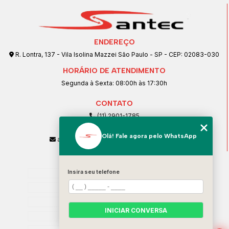
ENDEREÇO
R. Lontra, 137 - Vila Isolina Mazzei São Paulo - SP - CEP: 02083-030
HORÁRIO DE ATENDIMENTO
Segunda à Sexta: 08:00h às 17:30h
CONTATO
(11) 2901-1785
(11) 99239-1832
Olá! Fale agora pelo WhatsApp
atendimento@santeccopiadoras.com.br
MENU
Insira seu telefone
Home
Empresa
SERVIÇOS
INICIAR CONVERSA
Contato