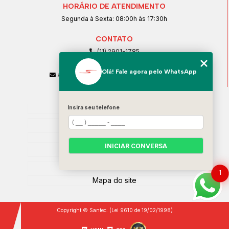
HORÁRIO DE ATENDIMENTO
Segunda à Sexta: 08:00h às 17:30h
CONTATO
(11) 2901-1785
(11) 99239-1832
Olá! Fale agora pelo WhatsApp
atendimento@santeccopiadoras.com.br
MENU
Insira seu telefone
Home
Empresa
SERVIÇOS
INICIAR CONVERSA
Contato
Categorias
1
Mapa do site
Copyright © Santec. (Lei 9610 de 19/02/1998)