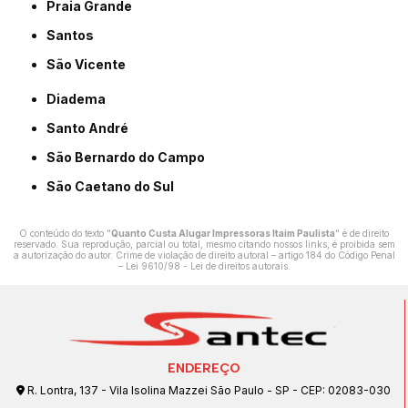
Praia Grande
Santos
São Vicente
Diadema
Santo André
São Bernardo do Campo
São Caetano do Sul
O conteúdo do texto "
Quanto Custa Alugar Impressoras Itaim Paulista
" é de direito
reservado. Sua reprodução, parcial ou total, mesmo citando nossos links, é proibida sem
a autorização do autor. Crime de violação de direito autoral – artigo 184 do Código Penal
–
Lei 9610/98 - Lei de direitos autorais
.
ENDEREÇO
R. Lontra, 137 - Vila Isolina Mazzei São Paulo - SP - CEP: 02083-030