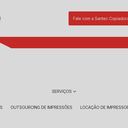
!
Fale com a Santec Copiador
(11) 2901-17
SERVIÇOS
RS
OUTSOURCING DE IMPRESSÕES
LOCAÇÃO DE IMPRESSO