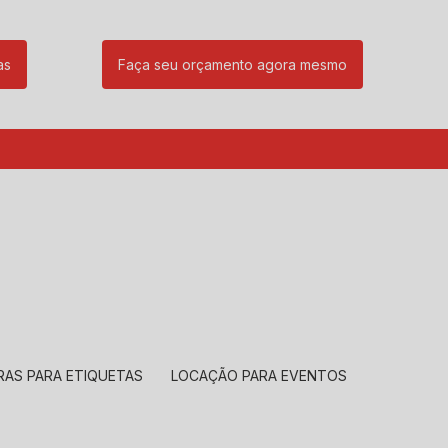
as
Faça seu orçamento agora mesmo
85
(11) 99239-1832
atendimento@santeccopiadoras.com.br
RAS PARA ETIQUETAS
LOCAÇÃO PARA EVENTOS