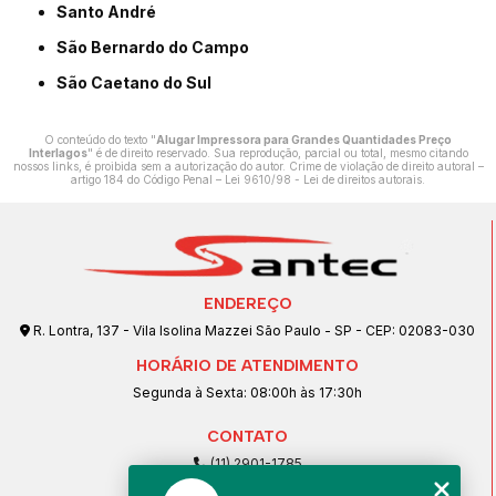
Santo André
São Bernardo do Campo
São Caetano do Sul
O conteúdo do texto "
Alugar Impressora para Grandes Quantidades Preço
Interlagos
" é de direito reservado. Sua reprodução, parcial ou total, mesmo citando
nossos links, é proibida sem a autorização do autor. Crime de violação de direito autoral –
artigo 184 do Código Penal –
Lei 9610/98 - Lei de direitos autorais
.
ENDEREÇO
R. Lontra, 137 - Vila Isolina Mazzei São Paulo - SP - CEP: 02083-030
HORÁRIO DE ATENDIMENTO
Segunda à Sexta: 08:00h às 17:30h
CONTATO
(11) 2901-1785
(11) 99239-1832