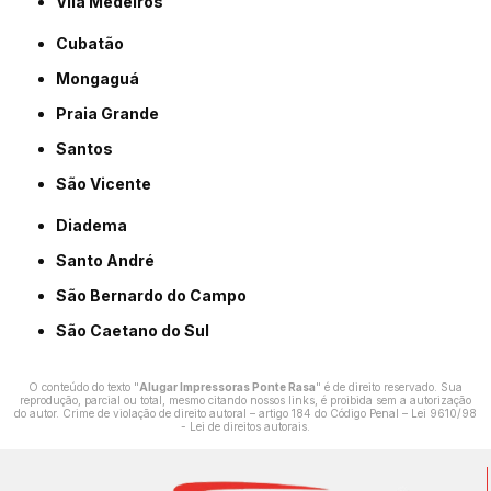
Vila Medeiros
Cubatão
Mongaguá
Praia Grande
Santos
São Vicente
Diadema
Santo André
São Bernardo do Campo
São Caetano do Sul
O conteúdo do texto "
Alugar Impressoras Ponte Rasa
" é de direito reservado. Sua
reprodução, parcial ou total, mesmo citando nossos links, é proibida sem a autorização
do autor. Crime de violação de direito autoral – artigo 184 do Código Penal –
Lei 9610/98
- Lei de direitos autorais
.