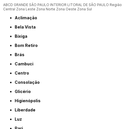
ABCD
GRANDE SÃO PAULO
INTERIOR
LITORAL DE SÃO PAULO
Região
Central
Zona Leste
Zona Norte
Zona Oeste
Zona Sul
Aclimação
Bela Vista
Bixiga
Bom Retiro
Brás
Cambuci
Centro
Consolação
Glicério
Higienópolis
Liberdade
Luz
Pari