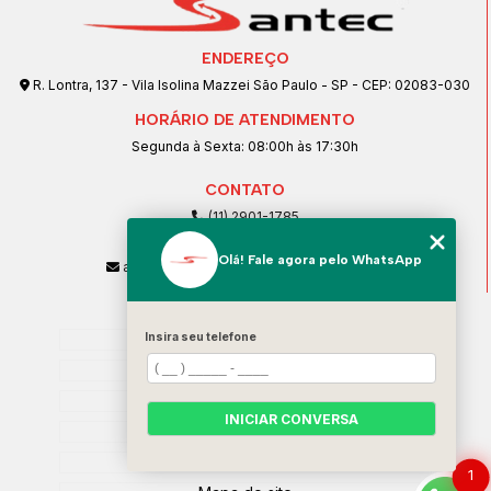
ENDEREÇO
R. Lontra, 137 - Vila Isolina Mazzei São Paulo - SP - CEP: 02083-030
HORÁRIO DE ATENDIMENTO
Segunda à Sexta: 08:00h às 17:30h
CONTATO
(11) 2901-1785
(11) 99239-1832
Olá! Fale agora pelo WhatsApp
atendimento@santeccopiadoras.com.br
MENU
Home
Insira seu telefone
Empresa
SERVIÇOS
INICIAR CONVERSA
Contato
Categorias
1