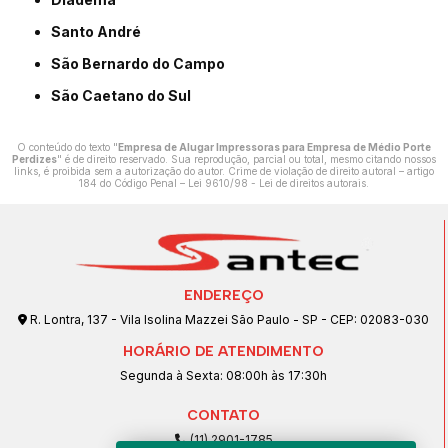
Santo André
São Bernardo do Campo
São Caetano do Sul
O conteúdo do texto "
Empresa de Alugar Impressoras para Empresa de Médio Porte
Perdizes
" é de direito reservado. Sua reprodução, parcial ou total, mesmo citando nossos
links, é proibida sem a autorização do autor. Crime de violação de direito autoral – artigo
184 do Código Penal –
Lei 9610/98 - Lei de direitos autorais
.
ENDEREÇO
R. Lontra, 137 - Vila Isolina Mazzei São Paulo - SP - CEP: 02083-030
HORÁRIO DE ATENDIMENTO
Segunda à Sexta: 08:00h às 17:30h
CONTATO
(11) 2901-1785