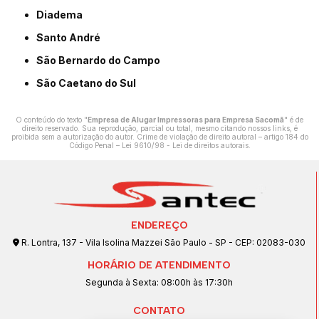
Diadema
Santo André
São Bernardo do Campo
São Caetano do Sul
O conteúdo do texto "
Empresa de Alugar Impressoras para Empresa Sacomã
" é de
direito reservado. Sua reprodução, parcial ou total, mesmo citando nossos links, é
proibida sem a autorização do autor. Crime de violação de direito autoral – artigo 184 do
Código Penal –
Lei 9610/98 - Lei de direitos autorais
.
ENDEREÇO
R. Lontra, 137 - Vila Isolina Mazzei São Paulo - SP - CEP: 02083-030
HORÁRIO DE ATENDIMENTO
Segunda à Sexta: 08:00h às 17:30h
CONTATO