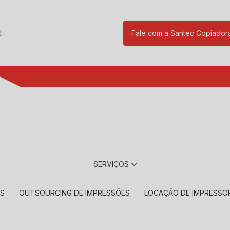
!
Fale com a Santec Copiador
(11) 2901-17
SERVIÇOS
RS
OUTSOURCING DE IMPRESSÕES
LOCAÇÃO DE IMPRESSO