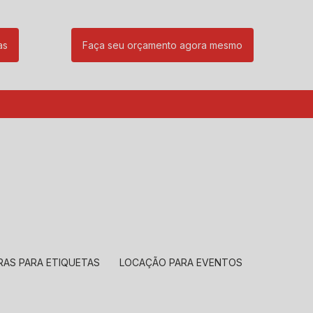
as
Faça seu orçamento agora mesmo
85
(11) 99239-1832
atendimento@santeccopiadoras.com.br
RAS PARA ETIQUETAS
LOCAÇÃO PARA EVENTOS