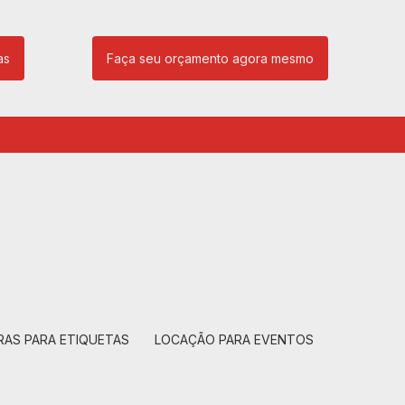
as
Faça seu orçamento agora mesmo
85
(11) 99239-1832
atendimento@santeccopiadoras.com.br
RAS PARA ETIQUETAS
LOCAÇÃO PARA EVENTOS