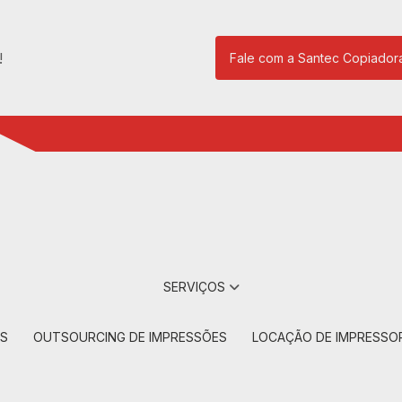
!
Fale com a Santec Copiador
(11) 2901-17
SERVIÇOS
RS
OUTSOURCING DE IMPRESSÕES
LOCAÇÃO DE IMPRESSO