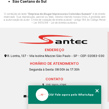
São Caetano do Sul
O conteúdo do texto "
Empresa de Alugar Impressoras Coloridas Sumaré
" é de direito
reservado. Sua reprodução, parcial ou total, mesmo citando nossos links, é proibida sem
a autorização do autor. Crime de violação de direito autoral – artigo 184 do Código Penal
–
Lei 9610/98 - Lei de direitos autorais
.
ENDEREÇO
R. Lontra, 137 - Vila Isolina Mazzei São Paulo - SP - CEP: 02083-030
HORÁRIO DE ATENDIMENTO
Segunda à Sexta: 08:00h às 17:30h
CONTATO
(11) 2901-1785
(11) 99239-1832
Olá! Fale agora pelo WhatsApp
atendimento@santeccopiadoras.com.br
MENU