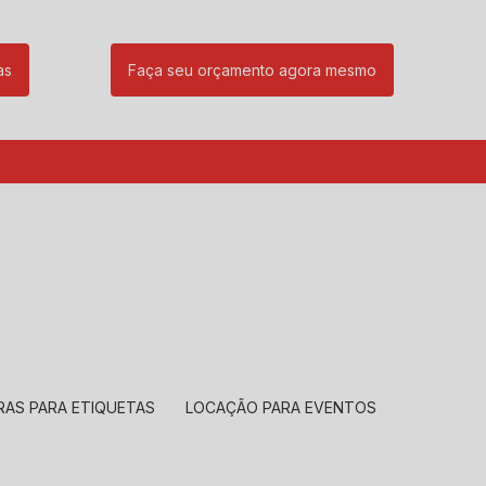
as
Faça seu orçamento agora mesmo
85
(11) 99239-1832
atendimento@santeccopiadoras.com.br
RAS PARA ETIQUETAS
LOCAÇÃO PARA EVENTOS