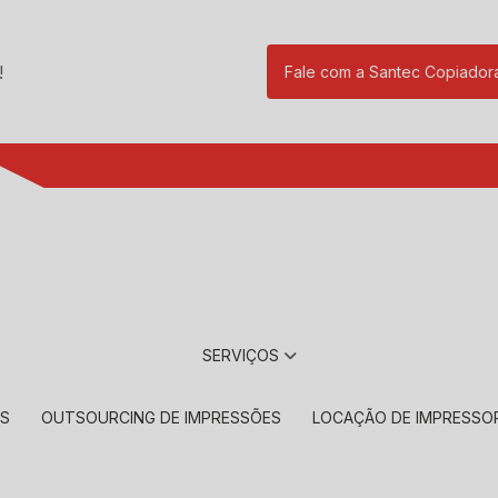
!
Fale com a Santec Copiador
(11) 2901-17
SERVIÇOS
RS
OUTSOURCING DE IMPRESSÕES
LOCAÇÃO DE IMPRESSO