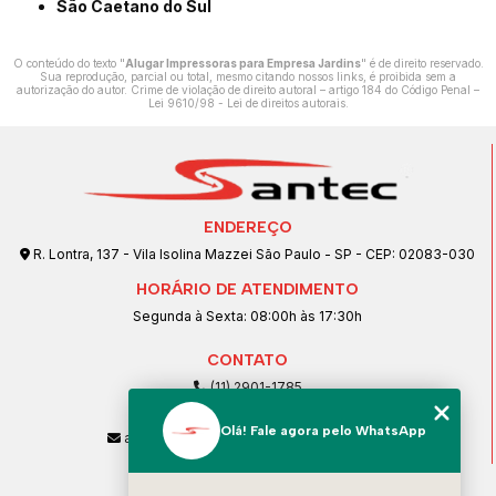
São Caetano do Sul
O conteúdo do texto "
Alugar Impressoras para Empresa Jardins
" é de direito reservado.
Sua reprodução, parcial ou total, mesmo citando nossos links, é proibida sem a
autorização do autor. Crime de violação de direito autoral – artigo 184 do Código Penal –
Lei 9610/98 - Lei de direitos autorais
.
ENDEREÇO
R. Lontra, 137 - Vila Isolina Mazzei São Paulo - SP - CEP: 02083-030
HORÁRIO DE ATENDIMENTO
Segunda à Sexta: 08:00h às 17:30h
CONTATO
(11) 2901-1785
(11) 99239-1832
Olá! Fale agora pelo WhatsApp
atendimento@santeccopiadoras.com.br
MENU