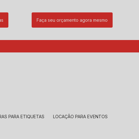
as
Faça seu orçamento agora mesmo
85
(11) 99239-1832
atendimento@santeccopiadoras.com.br
RAS PARA ETIQUETAS
LOCAÇÃO PARA EVENTOS