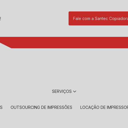
!
Fale com a Santec Copiador
(11) 2901-17
SERVIÇOS
RS
OUTSOURCING DE IMPRESSÕES
LOCAÇÃO DE IMPRESSO