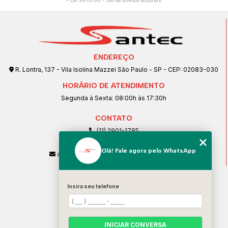
–
Lei 9610/98 - Lei de direitos autorais
.
ENDEREÇO
R. Lontra, 137 - Vila Isolina Mazzei São Paulo - SP - CEP: 02083-030
HORÁRIO DE ATENDIMENTO
Segunda à Sexta: 08:00h às 17:30h
CONTATO
(11) 2901-1785
(11) 99239-1832
Olá! Fale agora pelo WhatsApp
atendimento@santeccopiadoras.com.br
MENU
Insira seu telefone
Home
Empresa
SERVIÇOS
INICIAR CONVERSA