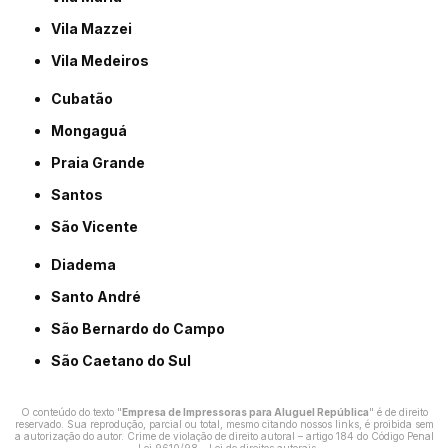
Vila Mazzei
Vila Medeiros
Cubatão
Mongaguá
Praia Grande
Santos
São Vicente
Diadema
Santo André
São Bernardo do Campo
São Caetano do Sul
O conteúdo do texto "
Empresa de Impressoras para Aluguel República
" é de direito
reservado. Sua reprodução, parcial ou total, mesmo citando nossos links, é proibida sem
a autorização do autor. Crime de violação de direito autoral – artigo 184 do Código Penal