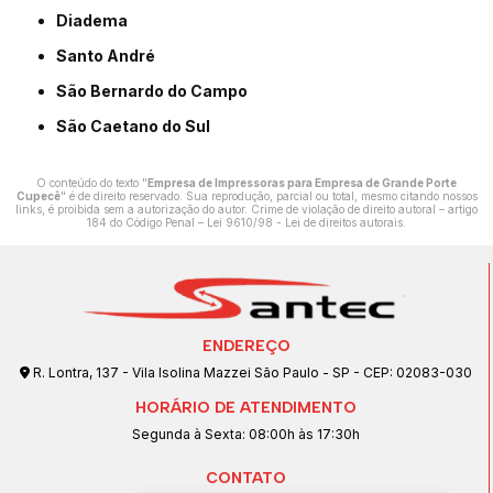
Diadema
Santo André
São Bernardo do Campo
São Caetano do Sul
O conteúdo do texto "
Empresa de Impressoras para Empresa de Grande Porte
Cupecê
" é de direito reservado. Sua reprodução, parcial ou total, mesmo citando nossos
links, é proibida sem a autorização do autor. Crime de violação de direito autoral – artigo
184 do Código Penal –
Lei 9610/98 - Lei de direitos autorais
.
ENDEREÇO
R. Lontra, 137 - Vila Isolina Mazzei São Paulo - SP - CEP: 02083-030
HORÁRIO DE ATENDIMENTO
Segunda à Sexta: 08:00h às 17:30h
CONTATO