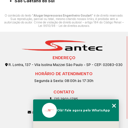
São Caetano do Sul
O conteúdo do texto "
Alugar Impressoras Engenheiro Goulart
" é de direito reservado.
Sua reprodução, parcial ou total, mesmo citando nossos links, é proibida sem a
autorização do autor. Crime de violação de direito autoral – artigo 184 do Código Penal –
Lei 9610/98 - Lei de direitos autorais
.
ENDEREÇO
R. Lontra, 137 - Vila Isolina Mazzei São Paulo - SP - CEP: 02083-030
HORÁRIO DE ATENDIMENTO
Segunda à Sexta: 08:00h às 17:30h
CONTATO
(11) 2901-1785
(11) 99239-1832
Olá! Fale agora pelo WhatsApp
atendimento@santeccopiadoras.com.br
MENU