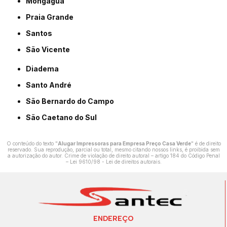
Mongaguá
Praia Grande
Santos
São Vicente
Diadema
Santo André
São Bernardo do Campo
São Caetano do Sul
O conteúdo do texto "
Alugar Impressoras para Empresa Preço Casa Verde
" é de direito
reservado. Sua reprodução, parcial ou total, mesmo citando nossos links, é proibida sem
a autorização do autor. Crime de violação de direito autoral – artigo 184 do Código Penal
–
Lei 9610/98 - Lei de direitos autorais
.
ENDEREÇO