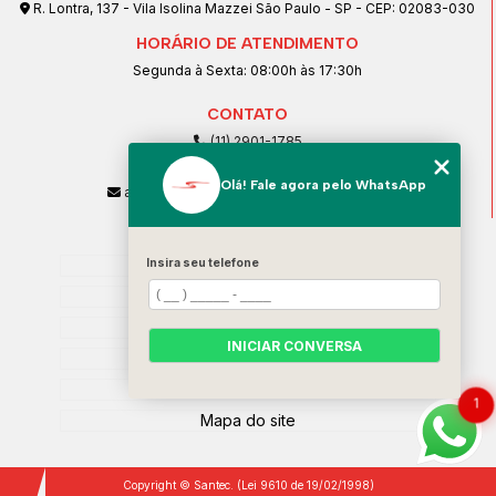
R. Lontra, 137 - Vila Isolina Mazzei São Paulo - SP - CEP: 02083-030
HORÁRIO DE ATENDIMENTO
Segunda à Sexta: 08:00h às 17:30h
CONTATO
(11) 2901-1785
(11) 99239-1832
Olá! Fale agora pelo WhatsApp
atendimento@santeccopiadoras.com.br
MENU
Insira seu telefone
Home
Empresa
SERVIÇOS
INICIAR CONVERSA
Contato
Categorias
1
Mapa do site
Copyright © Santec. (Lei 9610 de 19/02/1998)