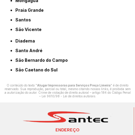
Mongaguá
Praia Grande
Santos
São Vicente
Diadema
Santo André
São Bernardo do Campo
São Caetano do Sul
O conteúdo do texto "
Alugar Impressoras para Serviços Preço Limeira
" é de direito
reservado. Sua reprodução, parcial ou total, mesmo citando nossos links, é proibida sem
a autorização do autor. Crime de violação de direito autoral – artigo 184 do Código Penal
–
Lei 9610/98 - Lei de direitos autorais
.
ENDEREÇO