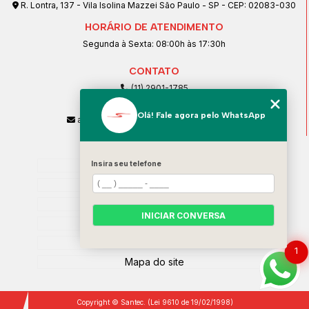
R. Lontra, 137 - Vila Isolina Mazzei São Paulo - SP - CEP: 02083-030
HORÁRIO DE ATENDIMENTO
Segunda à Sexta: 08:00h às 17:30h
CONTATO
(11) 2901-1785
(11) 99239-1832
Olá! Fale agora pelo WhatsApp
atendimento@santeccopiadoras.com.br
MENU
Insira seu telefone
Home
Empresa
SERVIÇOS
INICIAR CONVERSA
Contato
Categorias
1
Mapa do site
Copyright © Santec. (Lei 9610 de 19/02/1998)