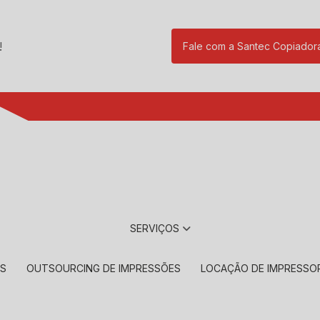
!
Fale com a Santec Copiador
(11) 2901-17
SERVIÇOS
RS
OUTSOURCING DE IMPRESSÕES
LOCAÇÃO DE IMPRESSO