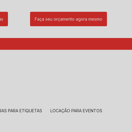
as
Faça seu orçamento agora mesmo
85
(11) 99239-1832
atendimento@santeccopiadoras.com.br
RAS PARA ETIQUETAS
LOCAÇÃO PARA EVENTOS