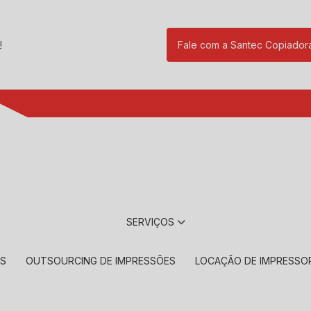
!
Fale com a Santec Copiador
(11) 2901-17
SERVIÇOS
RS
OUTSOURCING DE IMPRESSÕES
LOCAÇÃO DE IMPRESSO