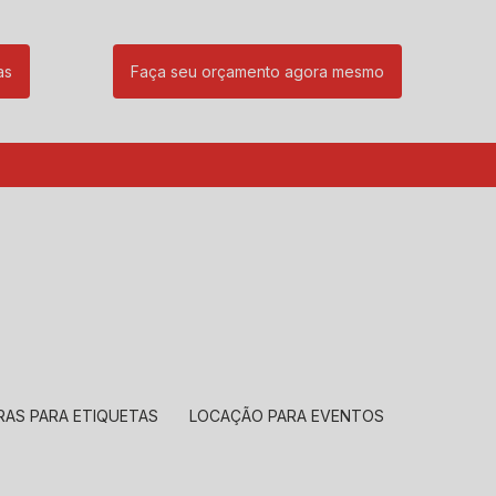
as
Faça seu orçamento agora mesmo
85
(11) 99239-1832
atendimento@santeccopiadoras.com.br
RAS PARA ETIQUETAS
LOCAÇÃO PARA EVENTOS