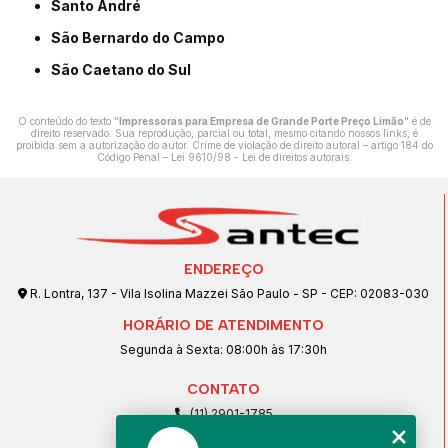
Santo André
São Bernardo do Campo
São Caetano do Sul
O conteúdo do texto "
Impressoras para Empresa de Grande Porte Preço Limão
" é de
direito reservado. Sua reprodução, parcial ou total, mesmo citando nossos links, é
proibida sem a autorização do autor. Crime de violação de direito autoral – artigo 184 do
Código Penal –
Lei 9610/98 - Lei de direitos autorais
.
ENDEREÇO
R. Lontra, 137 - Vila Isolina Mazzei São Paulo - SP - CEP: 02083-030
HORÁRIO DE ATENDIMENTO
Segunda à Sexta: 08:00h às 17:30h
CONTATO
(11) 2901-1785
(11) 99239-1832