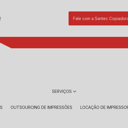
!
Fale com a Santec Copiador
(11) 2901-17
SERVIÇOS
RS
OUTSOURCING DE IMPRESSÕES
LOCAÇÃO DE IMPRESSO