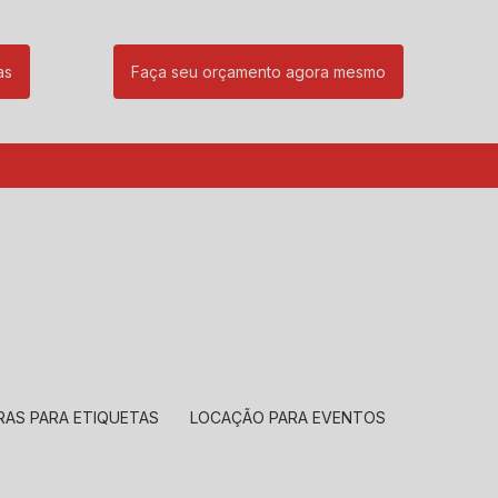
as
Faça seu orçamento agora mesmo
85
(11) 99239-1832
atendimento@santeccopiadoras.com.br
RAS PARA ETIQUETAS
LOCAÇÃO PARA EVENTOS