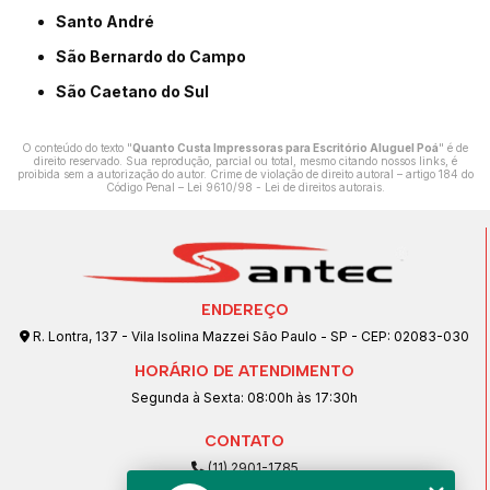
Santo André
São Bernardo do Campo
São Caetano do Sul
O conteúdo do texto "
Quanto Custa Impressoras para Escritório Aluguel Poá
" é de
direito reservado. Sua reprodução, parcial ou total, mesmo citando nossos links, é
proibida sem a autorização do autor. Crime de violação de direito autoral – artigo 184 do
Código Penal –
Lei 9610/98 - Lei de direitos autorais
.
ENDEREÇO
R. Lontra, 137 - Vila Isolina Mazzei São Paulo - SP - CEP: 02083-030
HORÁRIO DE ATENDIMENTO
Segunda à Sexta: 08:00h às 17:30h
CONTATO
(11) 2901-1785