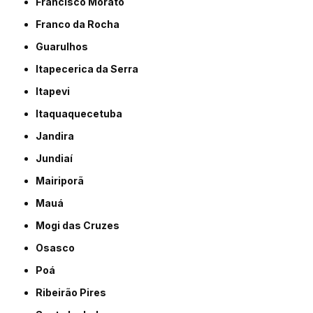
Francisco Morato
Franco da Rocha
Guarulhos
Itapecerica da Serra
Itapevi
Itaquaquecetuba
Jandira
Jundiaí
Mairiporã
Mauá
Mogi das Cruzes
Osasco
Poá
Ribeirão Pires