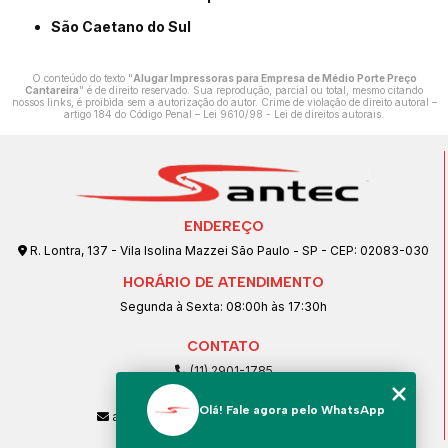
São Caetano do Sul
O conteúdo do texto "
Alugar Impressoras para Empresa de Médio Porte Preço
Cantareira
" é de direito reservado. Sua reprodução, parcial ou total, mesmo citando
nossos links, é proibida sem a autorização do autor. Crime de violação de direito autoral –
artigo 184 do Código Penal –
Lei 9610/98 - Lei de direitos autorais
.
ENDEREÇO
R. Lontra, 137 - Vila Isolina Mazzei São Paulo - SP - CEP: 02083-030
HORÁRIO DE ATENDIMENTO
Segunda à Sexta: 08:00h às 17:30h
CONTATO
(11) 2901-1785
(11) 99239-1832
Olá! Fale agora pelo WhatsApp
atendimento@santeccopiadoras.com.br