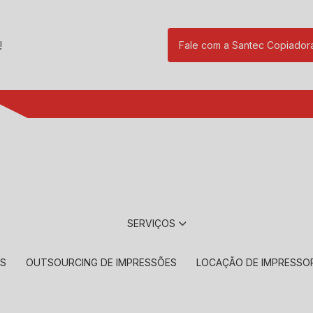
!
Fale com a Santec Copiador
(11) 2901-17
SERVIÇOS
RS
OUTSOURCING DE IMPRESSÕES
LOCAÇÃO DE IMPRESSO