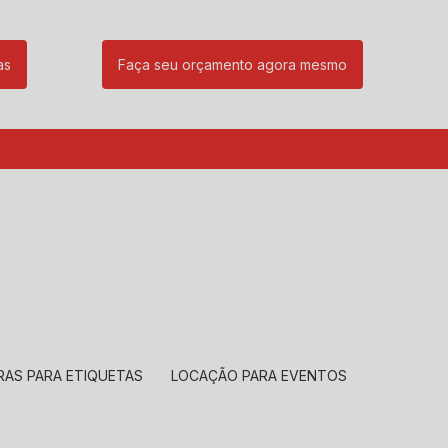
as
Faça seu orçamento agora mesmo
85
(11) 99239-1832
atendimento@santeccopiadoras.com.br
RAS PARA ETIQUETAS
LOCAÇÃO PARA EVENTOS