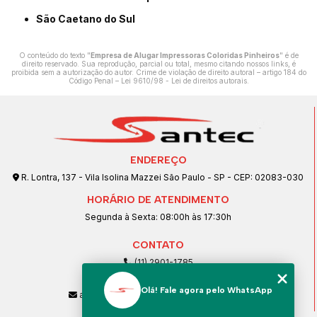
São Caetano do Sul
O conteúdo do texto "
Empresa de Alugar Impressoras Coloridas Pinheiros
" é de
direito reservado. Sua reprodução, parcial ou total, mesmo citando nossos links, é
proibida sem a autorização do autor. Crime de violação de direito autoral – artigo 184 do
Código Penal –
Lei 9610/98 - Lei de direitos autorais
.
ENDEREÇO
R. Lontra, 137 - Vila Isolina Mazzei São Paulo - SP - CEP: 02083-030
HORÁRIO DE ATENDIMENTO
Segunda à Sexta: 08:00h às 17:30h
CONTATO
(11) 2901-1785
(11) 99239-1832
Olá! Fale agora pelo WhatsApp
atendimento@santeccopiadoras.com.br