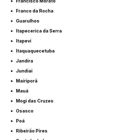
Francisco Morato
Franco da Rocha
Guarulhos
Itapecerica da Serra
Itapevi
Itaquaquecetuba
Jandira
Jundiaí
Mairiporã
Mauá
Mogi das Cruzes
Osasco
Poá
Ribeirão Pires