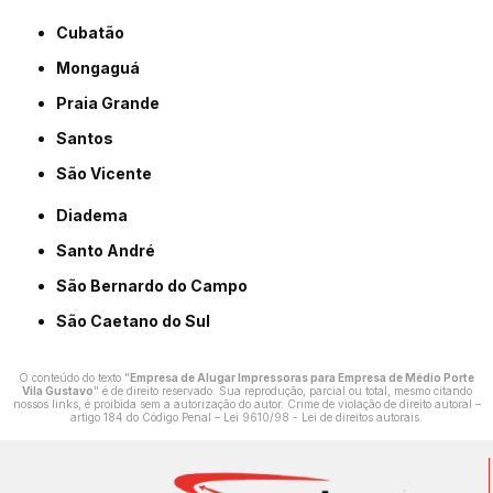
Cubatão
Mongaguá
Praia Grande
Santos
São Vicente
Diadema
Santo André
São Bernardo do Campo
São Caetano do Sul
O conteúdo do texto "
Empresa de Alugar Impressoras para Empresa de Médio Porte
Vila Gustavo
" é de direito reservado. Sua reprodução, parcial ou total, mesmo citando
nossos links, é proibida sem a autorização do autor. Crime de violação de direito autoral –
artigo 184 do Código Penal –
Lei 9610/98 - Lei de direitos autorais
.