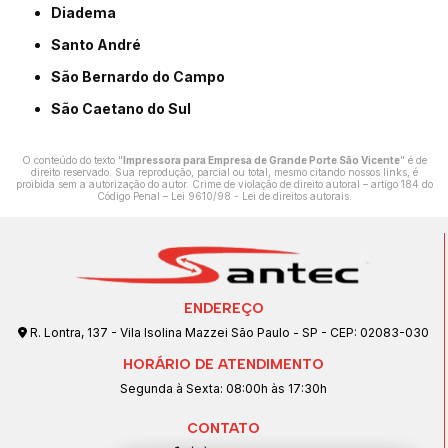
Diadema
Santo André
São Bernardo do Campo
São Caetano do Sul
O conteúdo do texto "
Impressora para Empresa de Grande Porte São Vicente
" é de
direito reservado. Sua reprodução, parcial ou total, mesmo citando nossos links, é
proibida sem a autorização do autor. Crime de violação de direito autoral – artigo 184 do
Código Penal –
Lei 9610/98 - Lei de direitos autorais
.
ENDEREÇO
R. Lontra, 137 - Vila Isolina Mazzei São Paulo - SP - CEP: 02083-030
HORÁRIO DE ATENDIMENTO
Segunda à Sexta: 08:00h às 17:30h
CONTATO