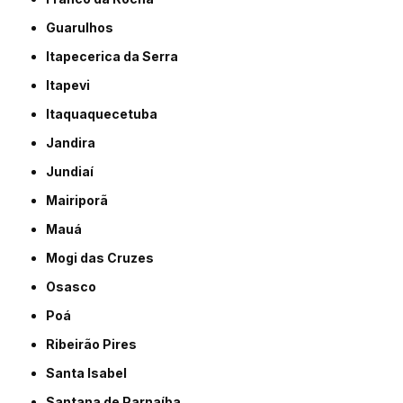
Guarulhos
Itapecerica da Serra
Itapevi
Itaquaquecetuba
Jandira
Jundiaí
Mairiporã
Mauá
Mogi das Cruzes
Osasco
Poá
Ribeirão Pires
Santa Isabel
Santana de Parnaíba