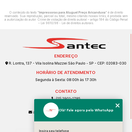
O conteúdo do texto "
Impressoras para Aluguel Preço Aricanduva
" é de direito
reservado. Sua reprodução, parcial ou total, mesmo citando nossos links, é proibida sem
a autorização do autor. Crime de violação de direito autoral – artigo 184 do Código Penal
–
Lei 9610/98 - Lei de direitos autorais
.
ENDEREÇO
R. Lontra, 137 - Vila Isolina Mazzei São Paulo - SP - CEP: 02083-030
HORÁRIO DE ATENDIMENTO
Segunda à Sexta: 08:00h às 17:30h
CONTATO
(11) 2901-1785
(11) 99239-1832
Olá! Fale agora pelo WhatsApp
atendimento@santeccopiadoras.com.br
MENU
Insira seu telefone
Home