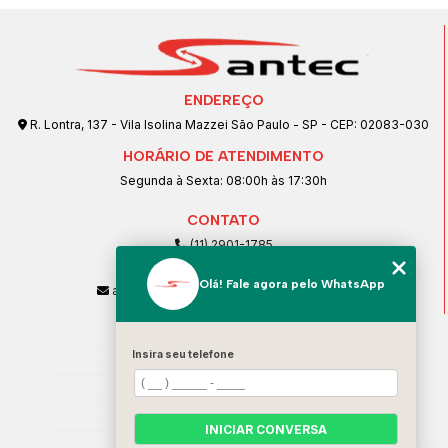
ENDEREÇO
R. Lontra, 137 - Vila Isolina Mazzei São Paulo - SP - CEP: 02083-030
HORÁRIO DE ATENDIMENTO
Segunda à Sexta: 08:00h às 17:30h
CONTATO
(11) 2901-1785
(11) 99239-1832
Olá! Fale agora pelo WhatsApp
atendimento@santeccopiadoras.com.br
MENU
Insira seu telefone
Home
Empresa
SERVIÇOS
INICIAR CONVERSA
Contato