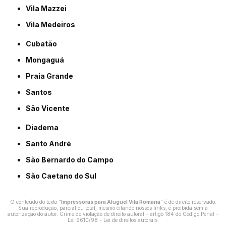
Vila Mazzei
Vila Medeiros
Cubatão
Mongaguá
Praia Grande
Santos
São Vicente
Diadema
Santo André
São Bernardo do Campo
São Caetano do Sul
O conteúdo do texto "
Impressoras para Aluguel Vila Romana
" é de direito reservado.
Sua reprodução, parcial ou total, mesmo citando nossos links, é proibida sem a
autorização do autor. Crime de violação de direito autoral – artigo 184 do Código Penal –
Lei 9610/98 - Lei de direitos autorais
.