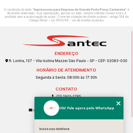
O conteúdo do texto "
Impressoras para Empresa de Grande Porte Preço Cantareira
" é
de direito reservado. Sua reprodução, parcial ou total, mesmo citando nossos links, é
proibida sem a autorização do autor. Crime de violação de direito autoral – artigo 184 do
Código Penal –
Lei 9610/98 - Lei de direitos autorais
.
ENDEREÇO
R. Lontra, 137 - Vila Isolina Mazzei São Paulo - SP - CEP: 02083-030
HORÁRIO DE ATENDIMENTO
Segunda à Sexta: 08:00h às 17:30h
CONTATO
(11) 2901-1785
(11) 99239-1832
Olá! Fale agora pelo WhatsApp
atendimento@santeccopiadoras.com.br
MENU
Insira seu telefone
Home