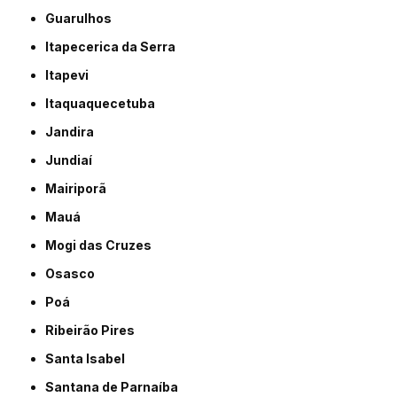
Guarulhos
Itapecerica da Serra
Itapevi
Itaquaquecetuba
Jandira
Jundiaí
Mairiporã
Mauá
Mogi das Cruzes
Osasco
Poá
Ribeirão Pires
Santa Isabel
Santana de Parnaíba