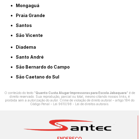
Mongaguá
Praia Grande
Santos
São Vicente
Diadema
Santo André
São Bernardo do Campo
São Caetano do Sul
O conteúdo do texto "
Quanto Custa Alugar Impressoras para Escola Jabaquara
" é de
direito reservado. Sua reprodução, parcial ou total, mesmo citando nossos links, é
proibida sem a autorização do autor. Crime de violação de direito autoral – artigo 184 do
Código Penal –
Lei 9610/98 - Lei de direitos autorais
.
ENDEREÇO